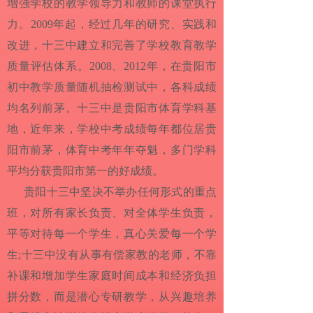
增强学校的教学领导力和教师的课堂执行
力。2009年起，经过几年的研究、实践和
改进，十三中建立和完善了学校教育教学
质量评估体系。2008、2012年，在贵阳市
初中教学质量随机抽检测试中，各科成绩
均名列前茅。十三中是贵阳市体育学科基
地，近年来，学校中考成绩每年都位居贵
阳市前茅，体育中考年年夺魁，多门学科
平均分获贵阳市第一的好成绩。
贵阳十三中坚决不举办任何形式的重点
班，对所有家长负责、对全体学生负责，
平等对待每一个学生，真心关爱每一个学
生;十三中没有从事有偿家教的老师，不靠
补课和增加学生家庭时间成本和经济负担
拼分数，而是潜心专研教学，从兴趣培养