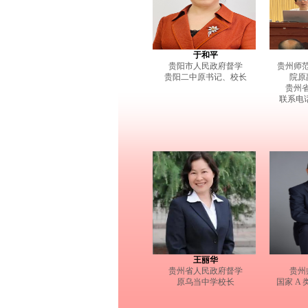
于和平
贵阳市人民政府督学
贵州师
贵阳二中原书记、校长
院原
贵州
联系电话：
王丽华
贵州省人民政府督学
贵州
原乌当中学校长
国家 A