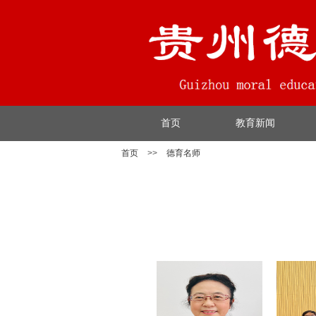
首页
教育新闻
首页
>>
德育名师