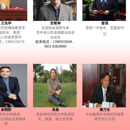
王先华
安斯寿
曾强
范学院继续教育学
全国知名德育专家
贵阳一中校长、党委副书
副院长、教授
贵州省公民道德建设促进
记
省人民政府督学
会会长
13885136176
联系电话：13985018949、
0851-85828969
余雨阳
吴俊
詹万生
师范学院教授
贵阳师范学院文学院原院
中央教育科学研究所德育
 类法律执业资格律
长、教授，硕士生导师
研究中心主任
师