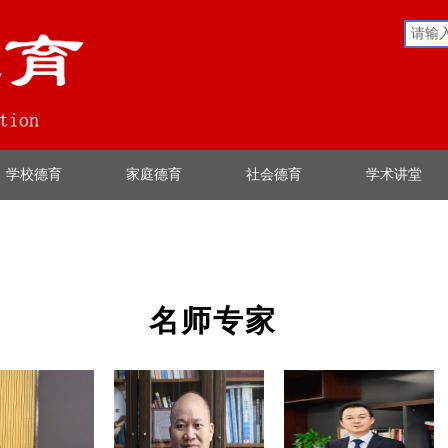
学校德育
家庭德育
社会德育
学术讲堂
名师专家