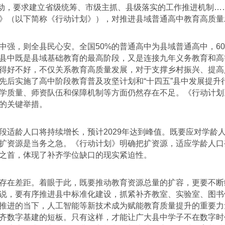
，要求建立省级统筹、市级主抓、县级落实的工作推进机制…
》（以下简称《行动计划》），对推进县域普通高中教育高质量
，则全县民心安。全国50%的普通高中为县域普通高中，60
县中既是县域基础教育的最高阶段，又是连接九年义务教育和高
得好不好，不仅关系教育高质量发展，对于支撑乡村振兴、提高
先后实施了高中阶段教育普及攻坚计划和“十四五”县中发展提升
学质量、师资队伍和保障机制等方面仍然存在不足。《行动计划
的关键举措。
龄人口将持续增长，预计2029年达到峰值。既要应对学龄
扩资源是当务之急。《行动计划》明确把扩资源，适应学龄人口
之首，体现了补齐学位缺口的现实紧迫性。
在差距。着眼于此，既要推动教育资源总量的扩容，更要不断
说，要有序推进县中标准化建设，抓紧补齐教室、实验室、图书
推进的当下，人工智能等新技术成为赋能教育质量提升的重要力
齐数字基建的短板。只有这样，才能让广大县中学子不在数字时