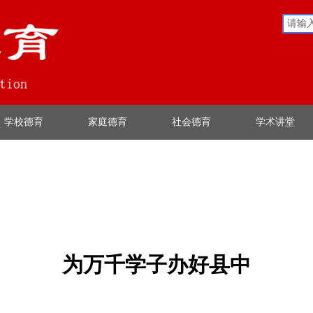
学校德育
家庭德育
社会德育
学术讲堂
为万千学子办好县中